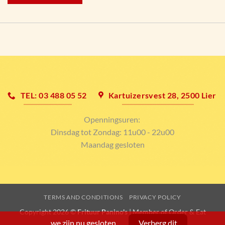
TEL: 03 488 05 52
Kartuizersvest 28, 2500 Lier
Openningsuren:
Dinsdag tot Zondag: 11u00 - 22u00
Maandag gesloten
TERMS AND CONDITIONS
PRIVACY POLICY
Copyright 2026 ©
Frituur Panino's
| Member of
Order & Eat
we zijn nu gesloten
Verberg dit